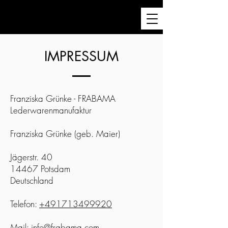
IMPRESSUM
Franziska Grünke - FRABAMA
Lederwarenmanufaktur
Franziska Grünke (geb. Maier)
Jägerstr. 40
14467 Potsdam
Deutschland
Telefon:
+491713499920
Mail:
info@frabama.com